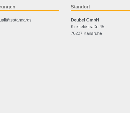
ierungen
Standort
alitätsstandards
Deubel GmbH
Killisfeldstraße 45
76227 Karlsruhe