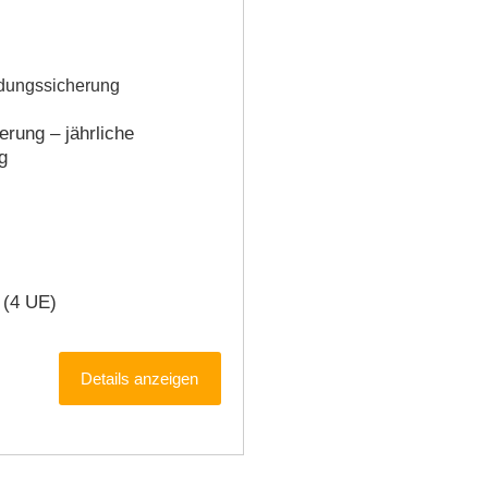
dungssicherung
rung – jährliche
​
 (4 UE)
Details anzeigen