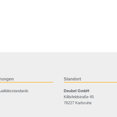
ierungen
Standort
alitätsstandards
Deubel GmbH
Killisfeldstraße 45
76227 Karlsruhe